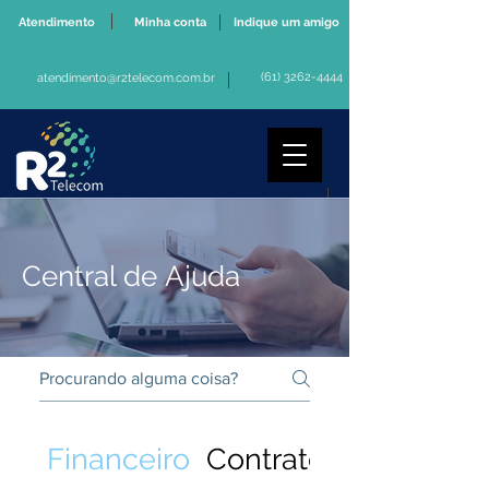
Atendimento
Minha conta
Indique um amigo
(61) 3262-4444
atendimento@r2telecom.com.br
Central de
Ajuda
Financeiro
Contratos