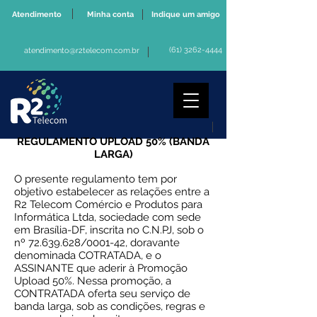
Atendimento
Minha conta
Indique um amigo
(61) 3262-4444
atendimento@r2telecom.com.br
REGULAMENTO UPLOAD 50% (BANDA
LARGA)
O presente regulamento tem por
objetivo estabelecer as relações entre a
R2 Telecom Comércio e Produtos para
Informática Ltda, sociedade com sede
em Brasília-DF, inscrita no C.N.PJ, sob o
nº
72.639.628
/0001-42, doravante
denominada COTRATADA, e o
ASSINANTE que aderir à Promoção
Upload 50%. Nessa promoção, a
CONTRATADA oferta seu serviço de
banda larga, sob as condições, regras e