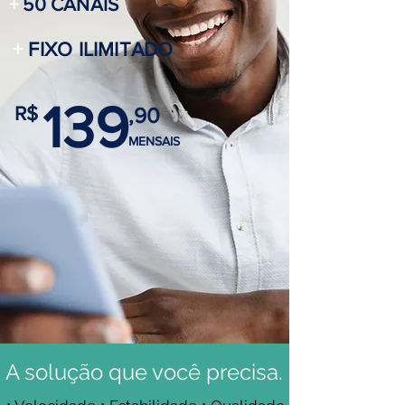
+
50 CANAIS
+
FIXO ILIMITADO
139
R$
,90
MENSAIS
A solução que você precisa.