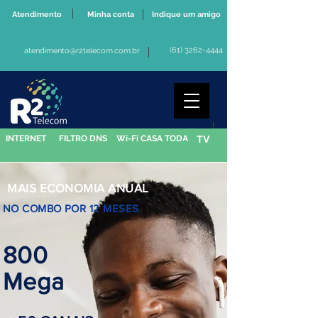
Atendimento
Minha conta
Indique um amigo
(61) 3262-4444
atendimento@r2telecom.com.br
INTERNET
FILTRO DNS
Wi-Fi CASA TODA
TV
MAIS ECONOMIA ANUAL
NO COMBO POR 12 MESES
800
Mega